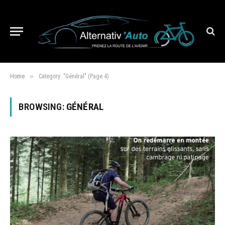
»
Home
Category: "Général" (Page 4)
BROWSING:
GÉNÉRAL