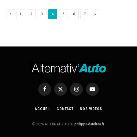
Previous
Next
1
2
3
4
5
6
7
Facebook
X
Instagram
YouTube
(Twitter)
ACCUEIL
CONTACT
NOS VIDEOS
© 2026 ALTERNATIV'AUTO
philippe-dandrea.fr
.