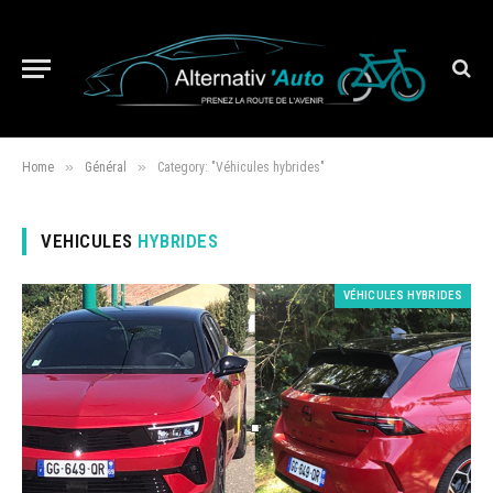
»
»
Home
Général
Category: "Véhicules hybrides"
VEHICULES
HYBRIDES
VÉHICULES HYBRIDES