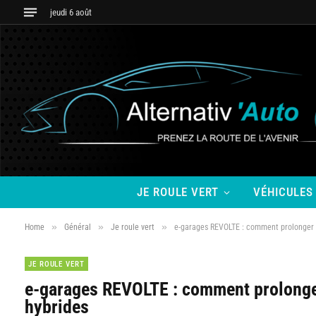
jeudi 6 août
JE ROULE VERT
VÉHICULES
»
»
»
Home
Général
Je roule vert
e-garages REVOLTE : comment prolonger la
JE ROULE VERT
e-garages REVOLTE : comment prolonger 
hybrides