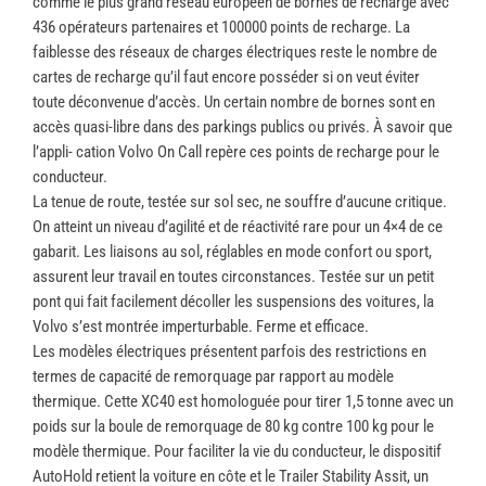
comme le plus grand réseau européen de bornes de recharge avec
436 opérateurs partenaires et 100000 points de recharge. La
faiblesse des réseaux de charges électriques reste le nombre de
cartes de recharge qu’il faut encore posséder si on veut éviter
toute déconvenue d’accès. Un certain nombre de bornes sont en
accès quasi-libre dans des parkings publics ou privés. À savoir que
l’appli- cation Volvo On Call repère ces points de recharge pour le
conducteur.
La tenue de route, testée sur sol sec, ne souffre d’aucune critique.
On atteint un niveau d’agilité et de réactivité rare pour un 4×4 de ce
gabarit. Les liaisons au sol, réglables en mode confort ou sport,
assurent leur travail en toutes circonstances. Testée sur un petit
pont qui fait facilement décoller les suspensions des voitures, la
Volvo s’est montrée imperturbable. Ferme et efficace.
Les modèles électriques présentent parfois des restrictions en
termes de capacité de remorquage par rapport au modèle
thermique. Cette XC40 est homologuée pour tirer 1,5 tonne avec un
poids sur la boule de remorquage de 80 kg contre 100 kg pour le
modèle thermique. Pour faciliter la vie du conducteur, le dispositif
AutoHold retient la voiture en côte et le Trailer Stability Assit, un