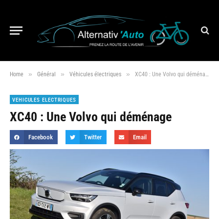
»
»
»
Home
Général
Véhicules électriques
XC40 : Une Volvo qui déménage
VEHICULES ELECTRIQUES
XC40 : Une Volvo qui déménage
Facebook
Twitter
Email