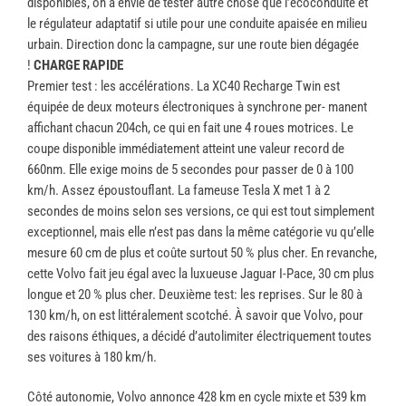
disponibles, on a envie de tester autre chose que l’écoconduite et
le régulateur adaptatif si utile pour une conduite apaisée en milieu
urbain. Direction donc la campagne, sur une route bien dégagée
!
CHARGE RAPIDE
Premier test : les accélérations. La XC40 Recharge Twin est
équipée de deux moteurs électroniques à synchrone per- manent
affichant chacun 204ch, ce qui en fait une 4 roues motrices. Le
coupe disponible immédiatement atteint une valeur record de
660nm. Elle exige moins de 5 secondes pour passer de 0 à 100
km/h. Assez époustouflant. La fameuse Tesla X met 1 à 2
secondes de moins selon ses versions, ce qui est tout simplement
exceptionnel, mais elle n’est pas dans la même catégorie vu qu’elle
mesure 60 cm de plus et coûte surtout 50 % plus cher. En revanche,
cette Volvo fait jeu égal avec la luxueuse Jaguar I-Pace, 30 cm plus
longue et 20 % plus cher. Deuxième test: les reprises. Sur le 80 à
130 km/h, on est littéralement scotché. À savoir que Volvo, pour
des raisons éthiques, a décidé d’autolimiter électriquement toutes
ses voitures à 180 km/h.
Côté autonomie, Volvo annonce 428 km en cycle mixte et 539 km