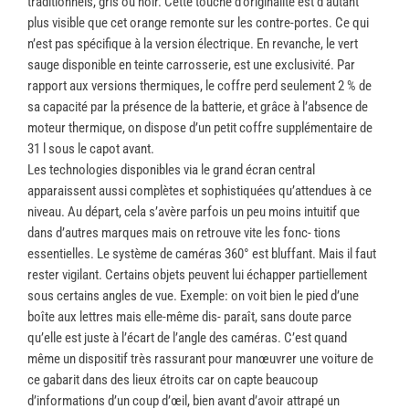
traditionnels, gris ou noir. Cette touche d’originalité est d’autant
plus visible que cet orange remonte sur les contre-portes. Ce qui
n’est pas spécifique à la version électrique. En revanche, le vert
sauge disponible en teinte carrosserie, est une exclusivité. Par
rapport aux versions thermiques, le coffre perd seulement 2 % de
sa capacité par la présence de la batterie, et grâce à l’absence de
moteur thermique, on dispose d’un petit coffre supplémentaire de
31 l sous le capot avant.
Les technologies disponibles via le grand écran central
apparaissent aussi complètes et sophistiquées qu’attendues à ce
niveau. Au départ, cela s’avère parfois un peu moins intuitif que
dans d’autres marques mais on retrouve vite les fonc- tions
essentielles. Le système de caméras 360° est bluffant. Mais il faut
rester vigilant. Certains objets peuvent lui échapper partiellement
sous certains angles de vue. Exemple: on voit bien le pied d’une
boîte aux lettres mais elle-même dis- paraît, sans doute parce
qu’elle est juste à l’écart de l’angle des caméras. C’est quand
même un dispositif très rassurant pour manœuvrer une voiture de
ce gabarit dans des lieux étroits car on capte beaucoup
d’informations d’un coup d’œil, bien avant d’avoir attrapé un