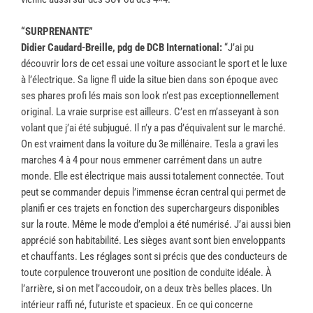
“SURPRENANTE”
Didier Caudard-Breille, pdg de DCB International:
“J’ai pu
découvrir lors de cet essai une voiture associant le sport et le luxe
à l’électrique. Sa ligne fl uide la situe bien dans son époque avec
ses phares profi lés mais son look n’est pas exceptionnellement
original. La vraie surprise est ailleurs. C’est en m’asseyant à son
volant que j’ai été subjugué. Il n’y a pas d’équivalent sur le marché.
On est vraiment dans la voiture du 3e millénaire. Tesla a gravi les
marches 4 à 4 pour nous emmener carrément dans un autre
monde. Elle est électrique mais aussi totalement connectée. Tout
peut se commander depuis l’immense écran central qui permet de
planifi er ces trajets en fonction des superchargeurs disponibles
sur la route. Même le mode d’emploi a été numérisé. J’ai aussi bien
apprécié son habitabilité. Les sièges avant sont bien enveloppants
et chauffants. Les réglages sont si précis que des conducteurs de
toute corpulence trouveront une position de conduite idéale. À
l’arrière, si on met l’accoudoir, on a deux très belles places. Un
intérieur raffi né, futuriste et spacieux. En ce qui concerne