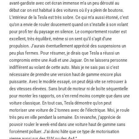
avant-gardiste avec cet écran immense m’a un peu dérouté au
début car on est habitué à des voitures où il y a plein de boutons.
L’intérieur de la Tesla est très sobre. Ce qui m’a aussi étonné, c’est
qu’on a envie de rouler doucement quand on s’installe à son volant
pour profi ter du paysage en silence. Le comportement routier est
excellent, très équilibré, même si on sent qu’il s’agit d’une
propulsion. J’aurais éventuellement apprécié des suspensions un
peu plus fermes. Pour résumer, je dirais que Tesla a réussi un
compromis entre une Audi et une Jaguar. On ne laissera personne
indifférent au volant de cette auto. Mais je ne sais pas si c’est
nécessaire de prendre une version haut de gamme encore plus
puissante. Avec le modèle essayé, on peut déjà vite se retrouver à
des vitesses élevées. Sans bruit de moteur ni de boîte séquentielle
pour monter les rapports, on s’en rend moins compte que dans une
voiture classique. En tout cas, Tesla démontre qu’on peut
motoriser une voiture de 2 tonnes avec de l’électrique. Moi, je roule
très peu en ville pendant la semaine. En revanche, j’apprécie de
pouvoir rouler le week-end dans une voiture haut de gamme sans
forcément polluer. J’ai donc hâte que ce type de motorisation
vienne aussi sur des SUV ou des 4×4.”