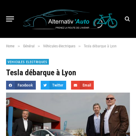
»
»
»
Home
Général
Véhicules électriques
Tesla débarque à Lyon
VEHICULES ELECTRIQUES
Tesla débarque à Lyon
Facebook
Twitter
Email