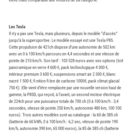
élevé mais comparable aux voitures de sa catégorie.”
Les Tesla
Il n’y a pas une Tesla, mais plusieurs, depuis le modèle “d’accès”
jusqu’à la supersportive. Le modèle essayé est une Tesla P85.
Cette propulsion de 421ch dispose d’une autonomie de 502 km
avec un 0 à 100 km/h parcouru en 4,4 secondes et une vitesse de
pointe de 210 km/h. Son tarif : 103 528 euros avec ses options (toit
panoramique en verre 4 600 €, pack technologique 4 300 €,
intérieur premium 3 600 €; suspensions smart air 2 300 €; blanc
nacré 1 500 €; fi nition fi bre de carbone 1000€; pack climat glacial
750 €). Elle vient d’être remplacée par une nouvelle version haut de
gamme, la P85D, qui reçoit, à l’avant, un second moteur électrique
de 224ch pour une puissance totale de 700 ch (0 à 100 km/h : 3,4
secondes, vitesse de pointe 250 km/h, autonomie 480 km, 100 100
euros). Trois autres modèles sont au catalogue : la 60 de 385 ch
(batterie de 60 kWh, 0 à 100 km/h : 6,2 sec, vitesse de pointe 190
km/h, autonomie 390 km, 65 000 euros), la 85 de 385 ch (batterie