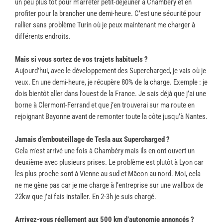
un peu plus tôt pour m’arrêter petit-déjeuner à Chambéry et en
profiter pour la brancher une demi-heure. C’est une sécurité pour
rallier sans problème Turin où je peux maintenant me charger à
différents endroits.
Mais si vous sortez de vos trajets habituels ?
Aujourd’hui, avec le développement des Supercharged, je vais où je
veux. En une demi-heure, je récupère 80% de la charge. Exemple : je
dois bientôt aller dans l’ouest de la France. Je sais déjà que j’ai une
borne à Clermont-Ferrand et que j’en trouverai sur ma route en
rejoignant Bayonne avant de remonter toute la côte jusqu’à Nantes.
Jamais d’embouteillage de Tesla aux Supercharged ?
Cela m’est arrivé une fois à Chambéry mais ils en ont ouvert un
deuxième avec plusieurs prises. Le problème est plutôt à Lyon car
les plus proche sont à Vienne au sud et Mâcon au nord. Moi, cela
ne me gène pas car je me charge à l’entreprise sur une wallbox de
22kw que j’ai fais installer. En 2-3h je suis chargé.
Arrivez-vous réellement aux 500 km d’autonomie annoncés ?