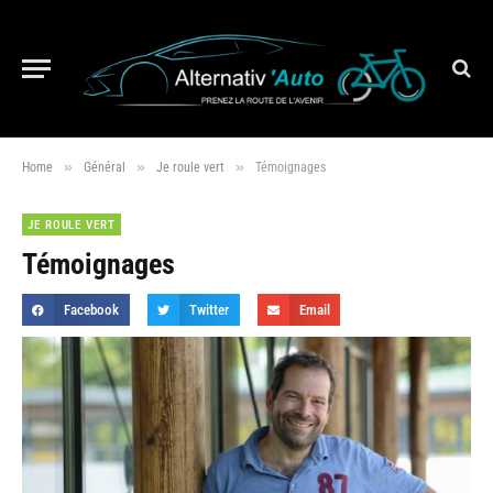
»
»
»
Home
Général
Je roule vert
Témoignages
JE ROULE VERT
Témoignages
Facebook
Twitter
Email