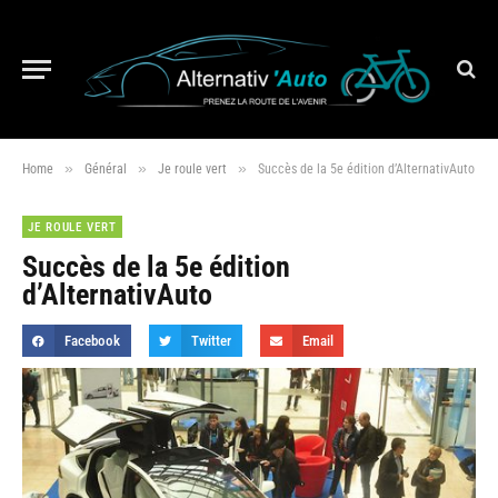
»
»
»
Home
Général
Je roule vert
Succès de la 5e édition d’AlternativAuto
JE ROULE VERT
Succès de la 5e édition
d’AlternativAuto
Facebook
Twitter
Email